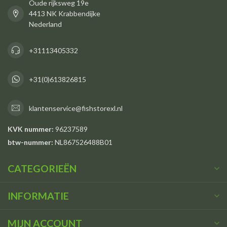
Oude rijksweg 19e
4413 NK Krabbendijke
Nederland
+31113405332
+31(0)613826815
klantenservice@fishstorexl.nl
KVK nummer:
96237589
btw-nummer:
NL867526488B01
CATEGORIEËN
INFORMATIE
MIJN ACCOUNT