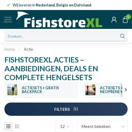
Wij leveren in
Nederland, Belgie en Duitsland
0
MENU
Home
/
Actie
FISHSTOREXL ACTIES –
AANBIEDINGEN, DEALS EN
COMPLETE HENGELSETS
ACTIESETS + GRATIS
ACTIESETS + GRA
BACKPACK
NEOPRENE WAA
FILTERS