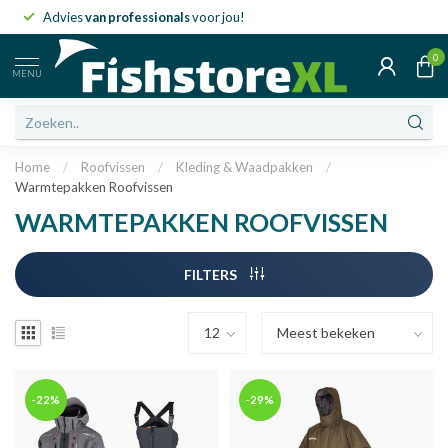
Advies
van professionals
voor jou!
0
MENU
Home
/
Roofvissen
/
Kleding & Waadpakken
/
Warmtepakken Roofvissen
WARMTEPAKKEN ROOFVISSEN
FILTERS
-22%
-29%