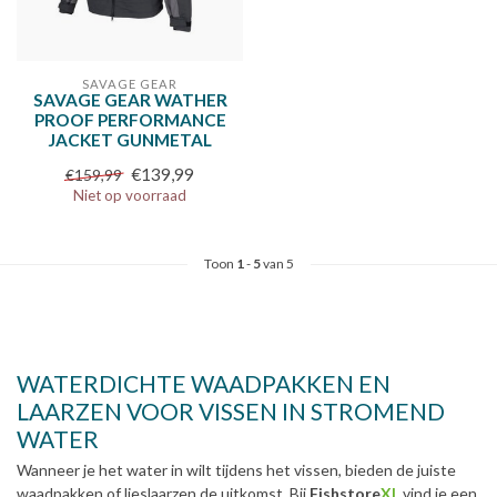
SAVAGE GEAR
SAVAGE GEAR WATHER
PROOF PERFORMANCE
JACKET GUNMETAL
€139,99
€159,99
Niet op voorraad
Toon
1
-
5
van 5
WATERDICHTE WAADPAKKEN EN
LAARZEN VOOR VISSEN IN STROMEND
WATER
Wanneer je het water in wilt tijdens het vissen, bieden de juiste
waadpakken of lieslaarzen de uitkomst. Bij
Fishstore
XL
vind je een