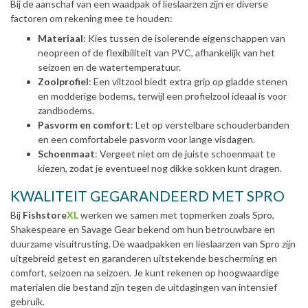
Bij de aanschaf van een waadpak of lieslaarzen zijn er diverse
factoren om rekening mee te houden:
Materiaal
: Kies tussen de isolerende eigenschappen van
neopreen of de flexibiliteit van PVC, afhankelijk van het
seizoen en de watertemperatuur.
Zoolprofiel
: Een viltzool biedt extra grip op gladde stenen
en modderige bodems, terwijl een profielzool ideaal is voor
zandbodems.
Pasvorm en comfort
: Let op verstelbare schouderbanden
en een comfortabele pasvorm voor lange visdagen.
Schoenmaat
: Vergeet niet om de juiste schoenmaat te
kiezen, zodat je eventueel nog dikke sokken kunt dragen.
KWALITEIT GEGARANDEERD MET SPRO
Bij
Fishstore
XL
werken we samen met topmerken zoals Spro,
Shakespeare en Savage Gear bekend om hun betrouwbare en
duurzame visuitrusting. De waadpakken en lieslaarzen van Spro zijn
uitgebreid getest en garanderen uitstekende bescherming en
comfort, seizoen na seizoen. Je kunt rekenen op hoogwaardige
materialen die bestand zijn tegen de uitdagingen van intensief
gebruik.