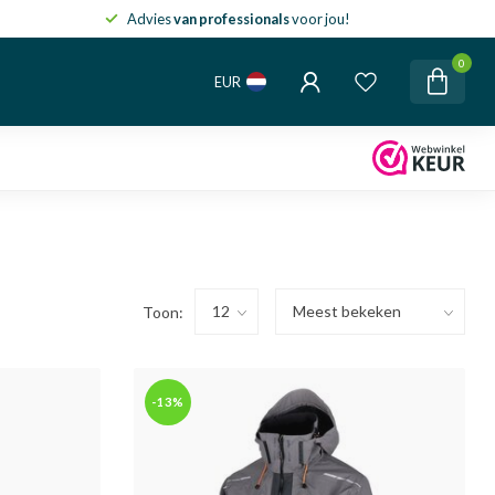
Advies
van professionals
voor jou!
0
EUR
Toon:
-13%