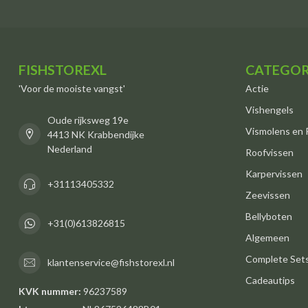
FISHSTOREXL
CATEGOR
'Voor de mooiste vangst'
Actie
Vishengels
Oude rijksweg 19e
Vismolens en 
4413 NK Krabbendijke
Nederland
Roofvissen
Karpervissen
+31113405332
Zeevissen
Bellyboten
+31(0)613826815
Algemeen
Complete Set
klantenservice@fishstorexl.nl
Cadeautips
KVK nummer:
96237589