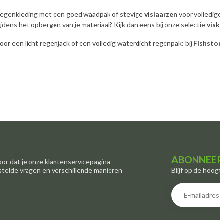
regenkleding met een goed waadpak of stevige
vislaarzen
voor volledige
jdens het opbergen van je materiaal? Kijk dan eens bij onze selectie
vis
voor een licht regenjack of een volledig waterdicht regenpak: bij
Fishsto
ABONNEER
oor dat je onze klantenservicepagina
Blijf op de hoog
stelde vragen en verschillende manieren