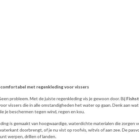
n comfortabel met regenkleding voor vissers
een probleem. Met de juiste regenkleding vis je gewoon door. Bij
Fishs
voor vissers die in alle omstandigheden het water op gaan. Denk aan w
ie je beschermen tegen wind, regen en kou.
ing is gemaakt van hoogwaardige, waterdichte materialen die zorgen v
aterkant doorbrengt, of je nu vist op roofvis, witvis of aan zee. De pas
nt werpen, drillen of landen.