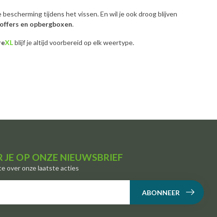
 bescherming tijdens het vissen. En wil je ook droog blijven
koffers en opbergboxen
.
re
XL
blijf je altijd voorbereid op elk weertype.
 JE OP ONZE NIEUWSBRIEF
te over onze laatste acties
ABONNEER