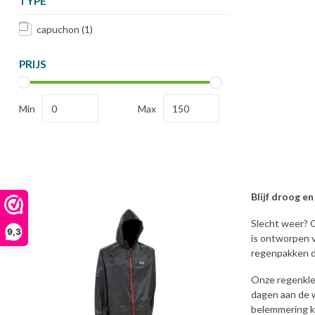
TYPE
capuchon
(1)
PRIJS
Min
Max
Blijf droog e
Slecht weer? G
9,3
is ontworpen 
regenpakken d
Onze regenkled
dagen aan de w
belemmering ku