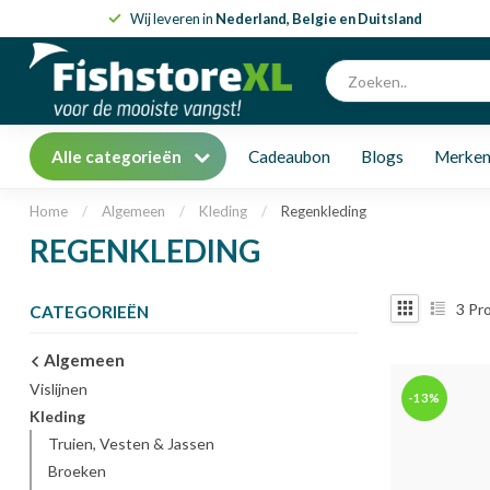
Wij leveren in
Nederland, Belgie en Duitsland
Alle categorieën
Cadeaubon
Blogs
Merke
Home
/
Algemeen
/
Kleding
/
Regenkleding
REGENKLEDING
3
Pr
CATEGORIEËN
Algemeen
Vislijnen
-13%
Kleding
Truien, Vesten & Jassen
Broeken