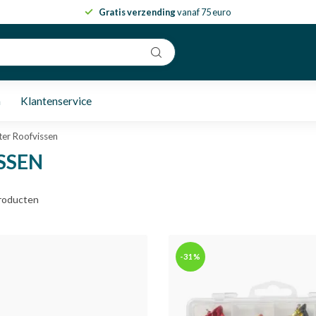
Gratis verzending
vanaf 75 euro
n
Klantenservice
er Roofvissen
SSEN
roducten
-31%