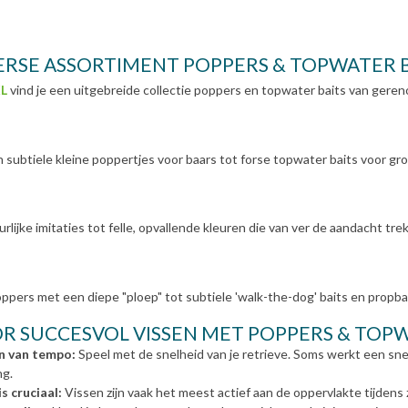
ERSE ASSORTIMENT POPPERS & TOPWATER 
L
vind je een uitgebreide collectie poppers en topwater baits van geren
 subtiele kleine poppertjes voor baars tot forse topwater baits voor gr
rlijke imitaties tot felle, opvallende kleuren die van ver de aandacht tre
ppers met een diepe "ploep" tot subtiele 'walk-the-dog' baits en propba
OR SUCCESVOL VISSEN MET POPPERS & TOP
n van tempo:
Speel met de snelheid van je retrieve. Soms werkt een sne
g.
s cruciaal:
Vissen zijn vaak het meest actief aan de oppervlakte tijde