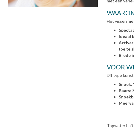
met een verlei
WAAROM 
Het vissen met
Spectac
Ideaal b
Activer
toe te s
Brede i
VOOR WE
Dit type kunst
Snoek
:
Baars
: 
Snoekb
Meerva
Topwater baits