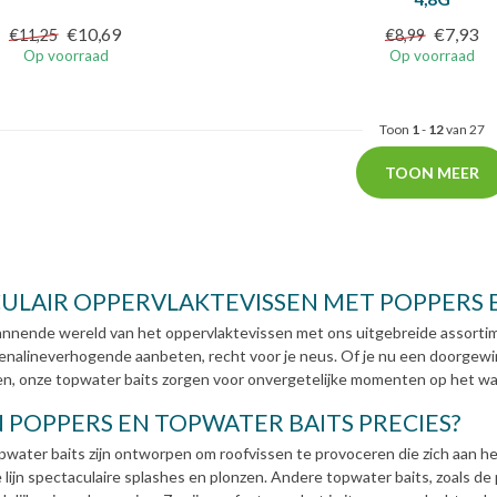
€10,69
€7,93
€11,25
€8,99
Op voorraad
Op voorraad
Toon
1
-
12
van 27
TOON MEER
ULAIR OPPERVLAKTEVISSEN MET POPPERS 
nnende wereld van het oppervlaktevissen met ons uitgebreide assortime
renalineverhogende aanbeten, recht voor je neus. Of je nu een doorgewin
ren, onze topwater baits zorgen voor onvergetelijke momenten op het wa
N POPPERS EN TOPWATER BAITS PRECIES?
pwater baits zijn ontworpen om roofvissen te provoceren die zich aan 
 lijn spectaculaire splashes en plonzen. Andere topwater baits, zoals de