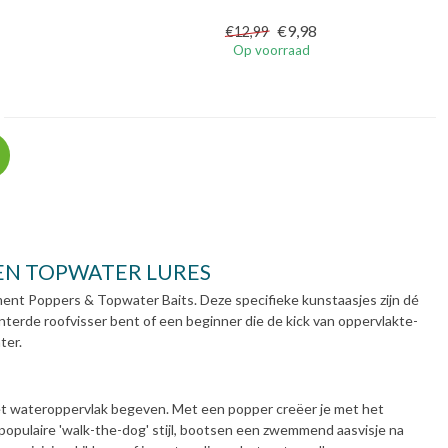
€9,98
€12,99
Op voorraad
EN TOPWATER LURES
nt Poppers & Topwater Baits. Deze specifieke kunstaasjes zijn dé
terde roofvisser bent of een beginner die de kick van oppervlakte-
ter.
het wateroppervlak begeven. Met een popper creëer je met het
 populaire 'walk-the-dog' stijl, bootsen een zwemmend aasvisje na