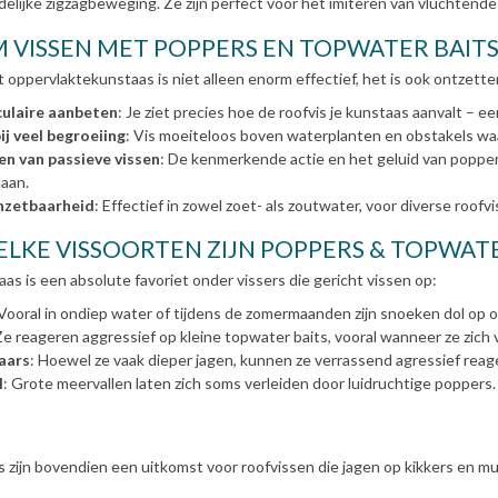
delijke zigzagbeweging. Ze zijn perfect voor het imiteren van vluchtende p
VISSEN MET POPPERS EN TOPWATER BAITS
 oppervlaktekunstaas is niet alleen enorm effectief, het is ook ontzett
ulaire aanbeten
: Je ziet precies hoe de roofvis je kunstaas aanvalt – e
ij veel begroeiing
: Vis moeiteloos boven waterplanten en obstakels waa
en van passieve vissen
: De kenmerkende actie en het geluid van popper
laan.
nzetbaarheid
: Effectief in zowel zoet- als zoutwater, voor diverse roofv
LKE VISSOORTEN ZIJN POPPERS & TOPWATE
aas is een absolute favoriet onder vissers die gericht vissen op:
 Vooral in ondiep water of tijdens de zomermaanden zijn snoeken dol op o
Ze reageren aggressief op kleine topwater baits, vooral wanneer ze zich
aars
: Hoewel ze vaak dieper jagen, kunnen ze verrassend agressief reag
l
: Grote meervallen laten zich soms verleiden door luidruchtige poppers.
 zijn bovendien een uitkomst voor roofvissen die jagen op kikkers en mu