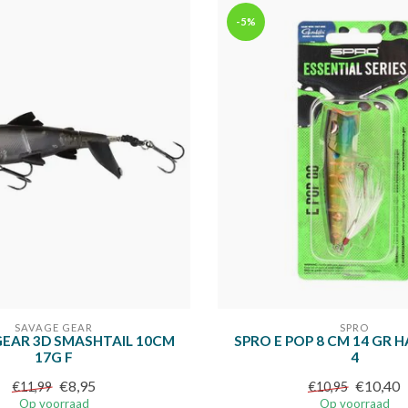
-5%
SAVAGE GEAR
SPRO
EAR 3D SMASHTAIL 10CM
SPRO E POP 8 CM 14 GR
17G F
4
€8,95
€10,40
€11,99
€10,95
Op voorraad
Op voorraad