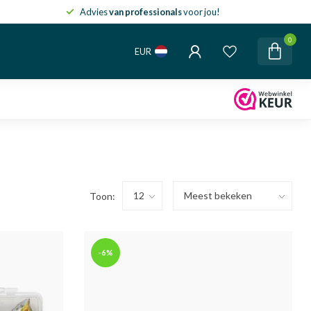
Advies
van professionals
voor jou!
0
EUR
Toon:
-6%