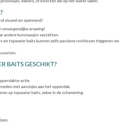
rooivisjes, kikkers, of insecten die op het water vallen.
?
end visueel en spannend!
en onvergetelijke ervaring!
r andere kunstaasjes vastzitten.
s en topwater baits kunnen zelfs passieve roofvissen triggeren om
issoorten.
R BAITS GESCHIKT?
ppervlakte-actie.
 voeden met aasvisjes aan het oppervlak.
eren op topwater baits, zeker in de schemering.
izen.