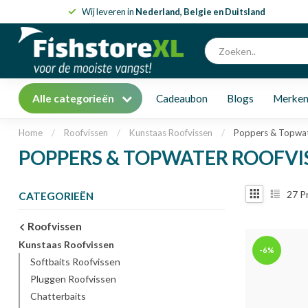
Wij leveren in
Nederland, Belgie en Duitsland
Alle categorieën
Cadeaubon
Blogs
Merke
Home
/
Roofvissen
/
Kunstaas Roofvissen
/
Poppers & Topwat
POPPERS & TOPWATER ROOFVI
27
P
CATEGORIEËN
Roofvissen
Kunstaas Roofvissen
-6%
Softbaits Roofvissen
Pluggen Roofvissen
Chatterbaits