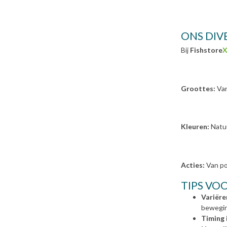
ONS DIV
Bij
Fishstore
X
Groottes:
Van
Kleuren:
Natuu
Acties:
Van po
TIPS VO
Variëre
bewegin
Timing i