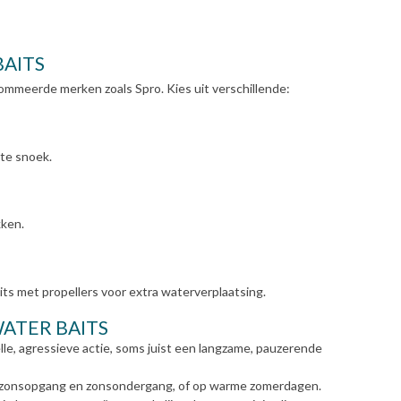
BAITS
ommeerde merken zoals Spro. Kies uit verschillende:
ote snoek.
kken.
its met propellers voor extra waterverplaatsing.
WATER BAITS
lle, agressieve actie, soms juist een langzame, pauzerende
ns zonsopgang en zonsondergang, of op warme zomerdagen.