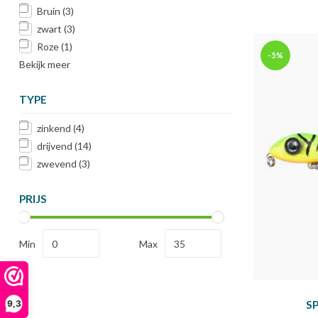
Bruin
(3)
zwart
(3)
Roze
(1)
-5%
Bekijk meer
TYPE
zinkend
(4)
drijvend
(14)
zwevend
(3)
PRIJS
Min
Max
SP
9,3