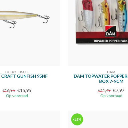
LUCKY CRAFT
DAM
 CRAFT GUNFISH 95NF
DAM TOPWATER POPPER P
BOX 7-9CM
€15,95
€7,97
€16,95
€11,49
Op voorraad
Op voorraad
-12%