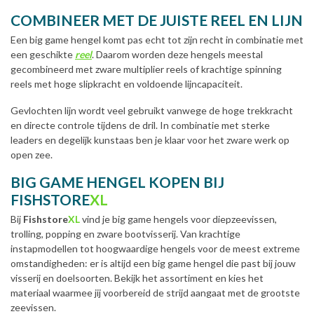
COMBINEER MET DE JUISTE REEL EN LIJN
Een big game hengel komt pas echt tot zijn recht in combinatie met
een geschikte
reel
. Daarom worden deze hengels meestal
gecombineerd met zware multiplier reels of krachtige spinning
reels met hoge slipkracht en voldoende lijncapaciteit.
Gevlochten lijn wordt veel gebruikt vanwege de hoge trekkracht
en directe controle tijdens de dril. In combinatie met sterke
leaders en degelijk kunstaas ben je klaar voor het zware werk op
open zee.
BIG GAME HENGEL KOPEN BIJ
FISHSTORE
XL
Bij
Fishstore
XL
vind je big game hengels voor diepzeevissen,
trolling, popping en zware bootvisserij. Van krachtige
instapmodellen tot hoogwaardige hengels voor de meest extreme
omstandigheden: er is altijd een big game hengel die past bij jouw
visserij en doelsoorten. Bekijk het assortiment en kies het
materiaal waarmee jij voorbereid de strijd aangaat met de grootste
zeevissen.