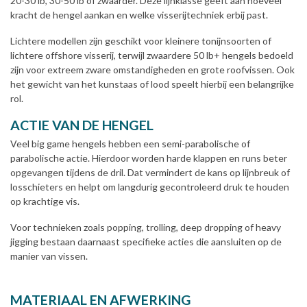
20-30 lb, 30-50 lb of zwaarder. Deze lijnklasse geeft aan hoeveel
kracht de hengel aankan en welke visserijtechniek erbij past.
Lichtere modellen zijn geschikt voor kleinere tonijnsoorten of
lichtere offshore visserij, terwijl zwaardere 50 lb+ hengels bedoeld
zijn voor extreem zware omstandigheden en grote roofvissen. Ook
het gewicht van het kunstaas of lood speelt hierbij een belangrijke
rol.
ACTIE VAN DE HENGEL
Veel big game hengels hebben een semi-parabolische of
parabolische actie. Hierdoor worden harde klappen en runs beter
opgevangen tijdens de dril. Dat vermindert de kans op lijnbreuk of
losschieters en helpt om langdurig gecontroleerd druk te houden
op krachtige vis.
Voor technieken zoals popping, trolling, deep dropping of heavy
jigging bestaan daarnaast specifieke acties die aansluiten op de
manier van vissen.
MATERIAAL EN AFWERKING