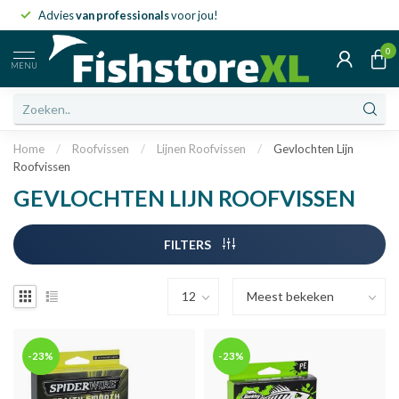
Advies
van professionals
voor jou!
0
MENU
Home
/
Roofvissen
/
Lijnen Roofvissen
/
Gevlochten Lijn
Roofvissen
GEVLOCHTEN LIJN ROOFVISSEN
FILTERS
-23%
-23%