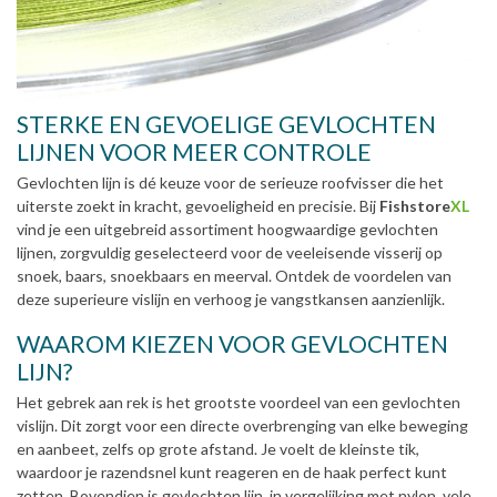
STERKE EN GEVOELIGE GEVLOCHTEN
LIJNEN VOOR MEER CONTROLE
Gevlochten lijn is dé keuze voor de serieuze roofvisser die het
uiterste zoekt in kracht, gevoeligheid en precisie. Bij
Fishstore
XL
vind je een uitgebreid assortiment hoogwaardige gevlochten
lijnen, zorgvuldig geselecteerd voor de veeleisende visserij op
snoek, baars, snoekbaars en meerval. Ontdek de voordelen van
deze superieure vislijn en verhoog je vangstkansen aanzienlijk.
WAAROM KIEZEN VOOR GEVLOCHTEN
LIJN?
Het gebrek aan rek is het grootste voordeel van een gevlochten
vislijn. Dit zorgt voor een directe overbrenging van elke beweging
en aanbeet, zelfs op grote afstand. Je voelt de kleinste tik,
waardoor je razendsnel kunt reageren en de haak perfect kunt
zetten. Bovendien is gevlochten lijn, in vergelijking met nylon, vele