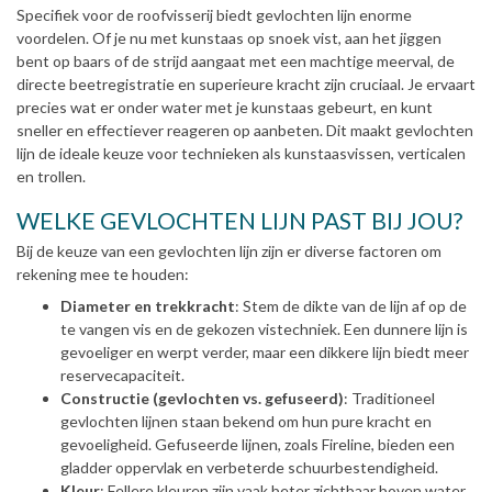
Specifiek voor de roofvisserij biedt gevlochten lijn enorme
voordelen. Of je nu met kunstaas op snoek vist, aan het jiggen
bent op baars of de strijd aangaat met een machtige meerval, de
directe beetregistratie en superieure kracht zijn cruciaal. Je ervaart
precies wat er onder water met je kunstaas gebeurt, en kunt
sneller en effectiever reageren op aanbeten. Dit maakt gevlochten
lijn de ideale keuze voor technieken als kunstaasvissen, verticalen
en trollen.
WELKE GEVLOCHTEN LIJN PAST BIJ JOU?
Bij de keuze van een gevlochten lijn zijn er diverse factoren om
rekening mee te houden:
Diameter en trekkracht
: Stem de dikte van de lijn af op de
te vangen vis en de gekozen vistechniek. Een dunnere lijn is
gevoeliger en werpt verder, maar een dikkere lijn biedt meer
reservecapaciteit.
Constructie (gevlochten vs. gefuseerd)
: Traditioneel
gevlochten lijnen staan bekend om hun pure kracht en
gevoeligheid. Gefuseerde lijnen, zoals Fireline, bieden een
gladder oppervlak en verbeterde schuurbestendigheid.
Kleur
: Fellere kleuren zijn vaak beter zichtbaar boven water,