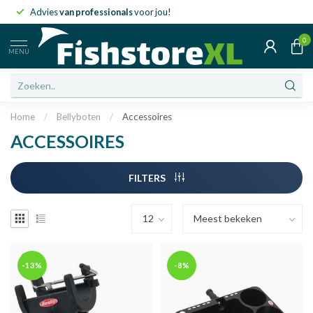
Advies
van professionals
voor jou!
0
MENU
Home
/
Bellyboten
/
Accessoires
ACCESSOIRES
FILTERS
-13%
-8%