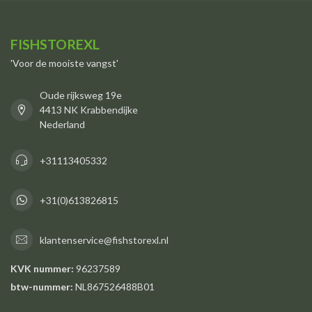
FISHSTOREXL
'Voor de mooiste vangst'
Oude rijksweg 19e
4413 NK Krabbendijke
Nederland
+31113405332
+31(0)613826815
klantenservice@fishstorexl.nl
KVK nummer:
96237589
btw-nummer:
NL867526488B01