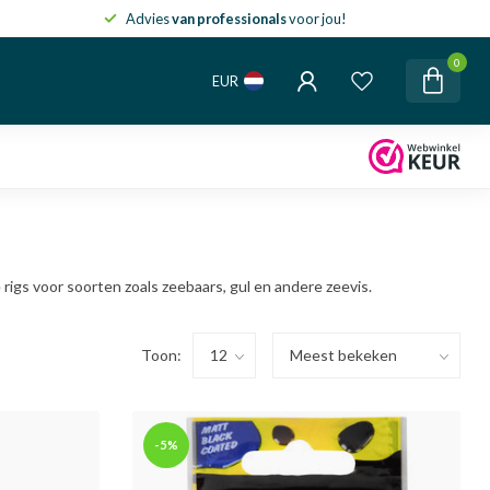
Advies
van professionals
voor jou!
0
EUR
igs voor soorten zoals zeebaars, gul en andere zeevis.
Toon:
-5%