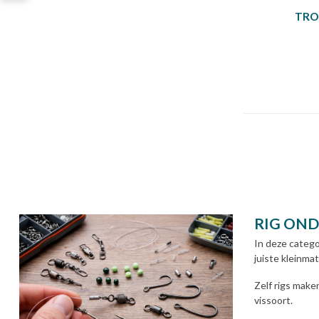
TRO
RIG OND
In deze catego
juiste kleinma
Zelf rigs make
vissoort.