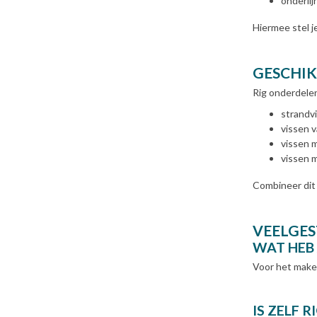
onderlij
Hiermee stel j
GESCHIK
Rig onderdelen
strandv
vissen v
vissen 
vissen m
Combineer dit
VEELGES
WAT HEB 
Voor het maken 
IS ZELF 