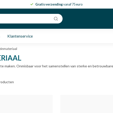
Gratis verzending
vanaf 75 euro
n
Klantenservice
einmateriaal
ERIAAL
n te maken. Onmisbaar voor het samenstellen van sterke en betrouwbare r
roducten