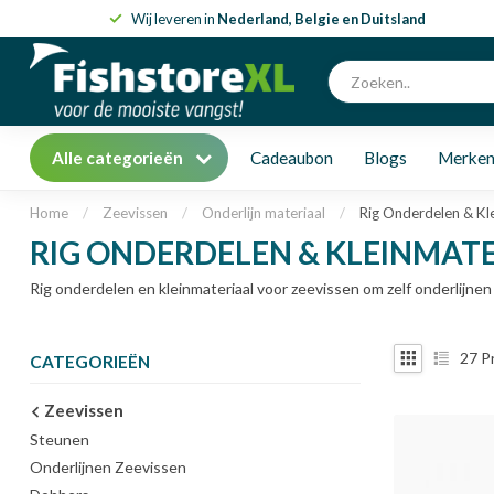
Wij leveren in
Nederland, Belgie en Duitsland
Alle categorieën
Cadeaubon
Blogs
Merke
Home
/
Zeevissen
/
Onderlijn materiaal
/
Rig Onderdelen & Kl
RIG ONDERDELEN & KLEINMAT
Rig onderdelen en kleinmateriaal voor zeevissen om zelf onderlijne
27
P
CATEGORIEËN
Zeevissen
Steunen
Onderlijnen Zeevissen