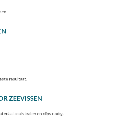
sen.
EN
este resultaat.
OR ZEEVISSEN
eriaal zoals kralen en clips nodig.