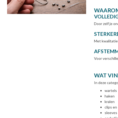
WAAROM
VOLLEDI
Door zelf je o
STERKER
Met kwalitatie
AFSTEMM
Voor verschill
WAT VIN
In deze catego
wartels
haken
kralen
clips e
sleeves