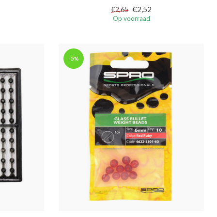
€2,52
€2,65
Op voorraad
-5%