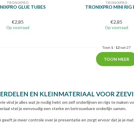
TRONIXPRO
TRONIXPRO
NIXPRO GLUE TUBES
TRONIXPRO MINI RIG
€2,85
€2,85
Op voorraad
Op voorraad
Toon
1
-
12
van 27
TOON MEER
ERDELEN EN KLEINMATERIAAL VOOR ZEEVI
rie vind je alles wat je nodig hebt om zelf onderlijnen en rigs te maken v
teriaal stel je eenvoudig een sterke en betrouwbare onderlijn samen.
n geeft je meer controle over je presentatie en zorgt ervoor dat je je 