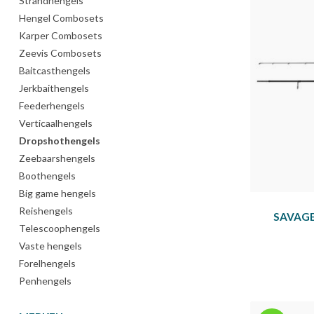
Strandhengels
Hengel Combosets
Karper Combosets
Zeevis Combosets
Baitcasthengels
Jerkbaithengels
Feederhengels
Verticaalhengels
Dropshothengels
Zeebaarshengels
Boothengels
Big game hengels
Reishengels
SAVAGE
Telescoophengels
Vaste hengels
Forelhengels
Penhengels