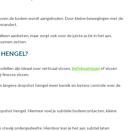
ger boven de bodem wordt aangeboden. Door kleine bewegingen met de
verandert.
leen aanbeten, maar zorgt ook voor de juiste actie in het aas.
kunnen zetten.
T HENGEL?
llen zijn ideaal voor verticaal vissen,
bellyboatvissen
of vissen
g finesse vissen.
en langere dropshot hengel meer bereik en betere controle over de
ropshot hengel. Hiermee voel je subtiele bodemcontacten, kleine
stevig ondergedeelte. Hierdoor kun je het aas subtiel laten