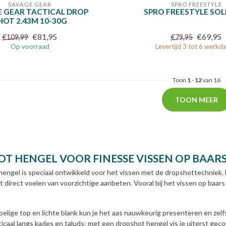
SAVAGE GEAR
SPRO FREESTYLE
 GEAR TACTICAL DROP
SPRO FREESTYLE SOL
HOT 2.43M 10-30G
€81,95
€69,95
€109,99
€79,95
Op voorraad
Levertijd 3 tot 6 werkd
Toon
1
-
12
van 16
TOON MEER
T HENGEL VOOR FINESSE VISSEN OP BAAR
engel is speciaal ontwikkeld voor het vissen met de dropshottechniek.
t direct voelen van voorzichtige aanbeten. Vooral bij het vissen op ba
oelige top en lichte blank kun je het aas nauwkeurig presenteren en zelfs
ticaal langs kades en taluds: met een dropshot hengel vis je uiterst geco