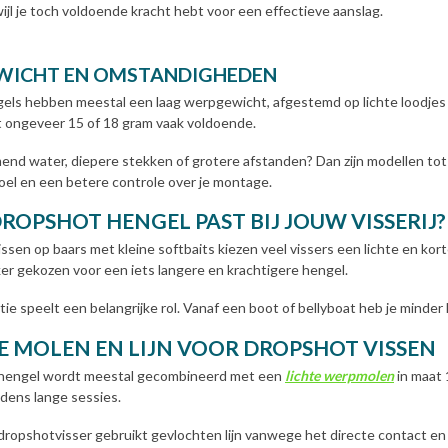
jl je toch voldoende kracht hebt voor een effectieve aanslag.
ICHT EN OMSTANDIGHEDEN
ls hebben meestal een laag werpgewicht, afgestemd op lichte loodjes en
t ongeveer 15 of 18 gram vaak voldoende.
mend water, diepere stekken of grotere afstanden? Dan zijn modellen tot
el en een betere controle over je montage.
ROPSHOT HENGEL PAST BIJ JOUW VISSERIJ?
issen op baars met kleine softbaits kiezen veel vissers een lichte en kor
ker gekozen voor een iets langere en krachtigere hengel.
tie speelt een belangrijke rol. Vanaf een boot of bellyboat heb je minde
TE MOLEN EN LIJN VOOR DROPSHOT VISSEN
hengel wordt meestal gecombineerd met een
lichte werpmolen
in maat 
jdens lange sessies.
 dropshotvisser gebruikt gevlochten lijn vanwege het directe contact en 