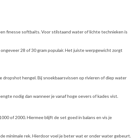
 finesse softbaits. Voor stilstaand water of lichte technieken is
 ongeveer 28 of 30 gram populair. Het juiste werpgewicht zorgt
te dropshot hengel. Bij snoekbaarsvissen op rivieren of diep water
r lengte nodig dan wanneer je vanaf hoge oevers of kades vist.
1000 of 2000. Hiermee blijft de set goed in balans en vis je
de minimale rek. Hierdoor voel je beter wat er onder water gebeurt.