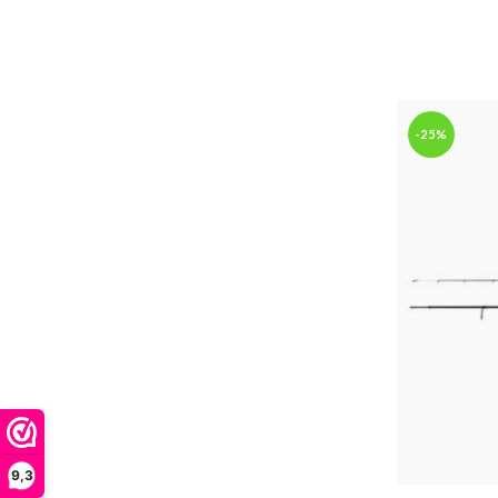
-25%
9,3