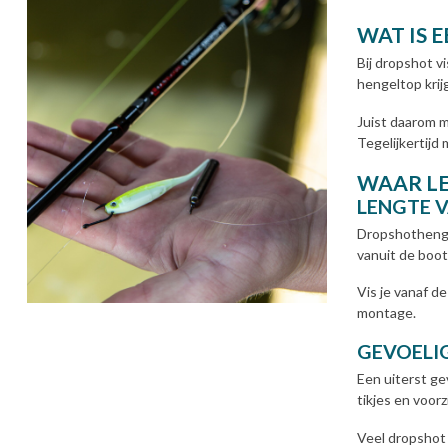
WAT IS 
Bij dropshot v
hengeltop krij
Juist daarom m
Tegelijkertij
WAAR LE
LENGTE 
Dropshothengel
vanuit de boot
Vis je vanaf d
montage.
GEVOELIG
Een uiterst ge
tikjes en voor
Veel dropshot 