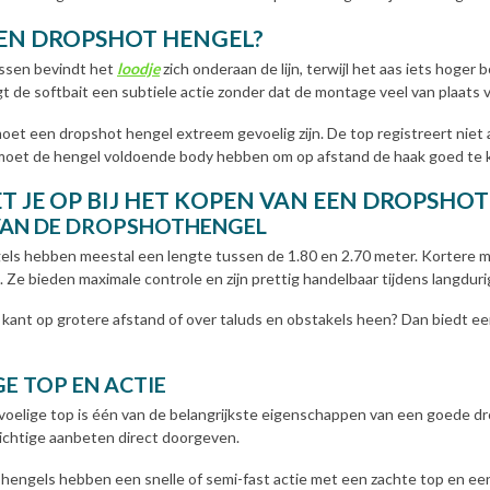
EEN DROPSHOT HENGEL?
issen bevindt het
loodje
zich onderaan de lijn, terwijl het aas iets ho
gt de softbait een subtiele actie zonder dat de montage veel van plaats 
oet een dropshot hengel extreem gevoelig zijn. De top registreert niet al
d moet de hengel voldoende body hebben om op afstand de haak goed te 
T JE OP BIJ HET KOPEN VAN EEN DROPSHO
VAN DE DROPSHOTHENGEL
s hebben meestal een lengte tussen de 1.80 en 2.70 meter. Kortere mode
. Ze bieden maximale controle en zijn prettig handelbaar tijdens langduri
e kant op grotere afstand of over taluds en obstakels heen? Dan biedt e
E TOP EN ACTIE
voelige top is één van de belangrijkste eigenschappen van een goede d
zichtige aanbeten direct doorgeven.
hengels hebben een snelle of semi-fast actie met een zachte top en een 