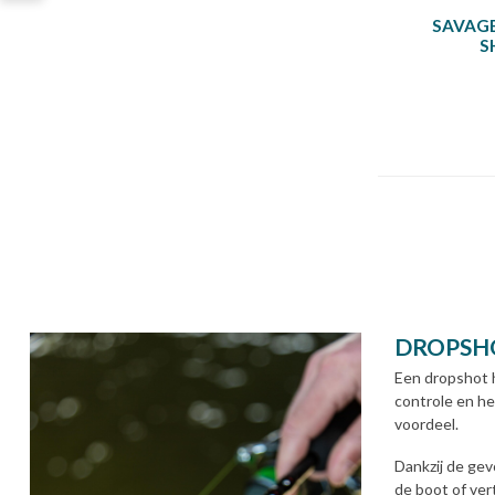
SAVAGE
S
DROPSHO
Een dropshot h
controle en he
voordeel.
Dankzij de gev
de boot of ver