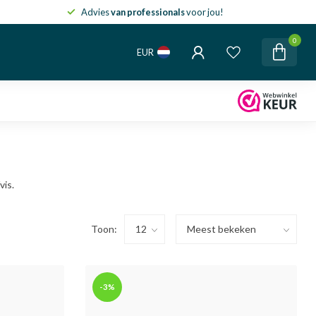
Advies
van professionals
voor jou!
0
EUR
vis.
Toon:
-3%