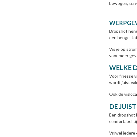
bewegen, terwi
WERPGEW
Dropshot henge
een hengel to
Vis je op stro
voor meer gevo
WELKE D
Voor finesse v
wordt juist va
Ook de visloca
DE JUIS
Een dropshot 
comfortabel ti
Vrijwel iedere