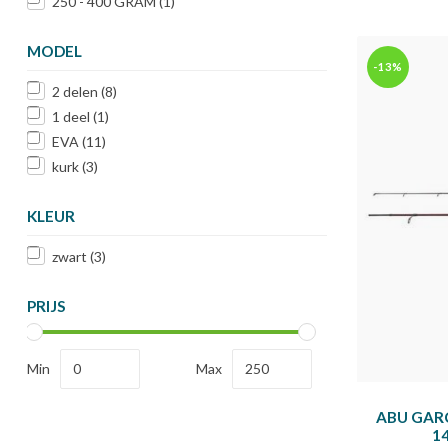
250 - 400 GRAM
(1)
MODEL
-13%
2 delen
(8)
1 deel
(1)
EVA
(11)
kurk
(3)
KLEUR
zwart
(3)
PRIJS
Min
Max
ABU GAR
1