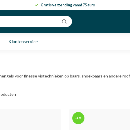
Gratis verzending
vanaf 75 euro
n
Klantenservice
hengels voor finesse vistechnieken op baars, snoekbaars en andere roof
roducten
-4%