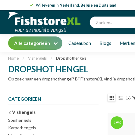
Wij leveren in
Nederland, Belgie en Duitsland
Alle categorieën
Cadeaubon
Blogs
Merke
Home
/
Vishengels
/
Dropshothengels
DROPSHOT HENGEL
Op zoek naar een dropshothengel? Bij FishstoreXL vind je dropshot
16
P
CATEGORIEËN
Vishengels
Spinhengels
-19%
Karperhengels