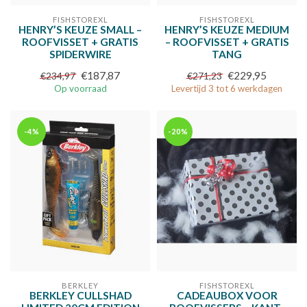
FISHSTOREXL
FISHSTOREXL
HENRY’S KEUZE SMALL –
HENRY’S KEUZE MEDIUM
ROOFVISSET + GRATIS
– ROOFVISSET + GRATIS
SPIDERWIRE
TANG
€187,87
€229,95
€234,97
€271,23
Op voorraad
Levertijd 3 tot 6 werkdagen
-4%
-20%
BERKLEY
FISHSTOREXL
BERKLEY CULLSHAD
CADEAUBOX VOOR