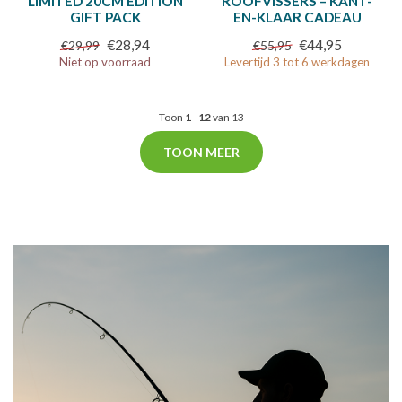
LIMITED 20CM EDITION
ROOFVISSERS – KANT-
GIFT PACK
EN-KLAAR CADEAU
€28,94
€44,95
€29,99
€55,95
Niet op voorraad
Levertijd 3 tot 6 werkdagen
Toon
1
-
12
van 13
TOON MEER