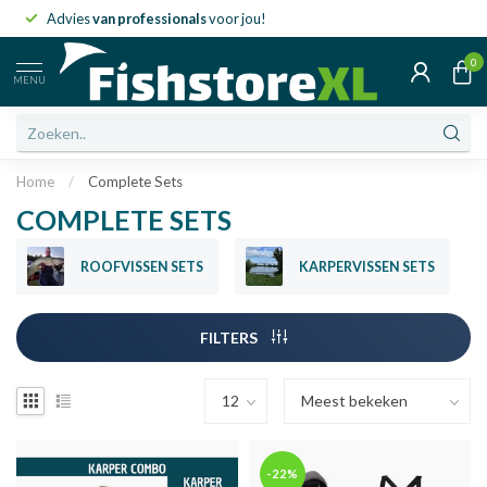
Advies
van professionals
voor jou!
0
MENU
Home
/
Complete Sets
COMPLETE SETS
ROOFVISSEN SETS
KARPERVISSEN SETS
FILTERS
-22%