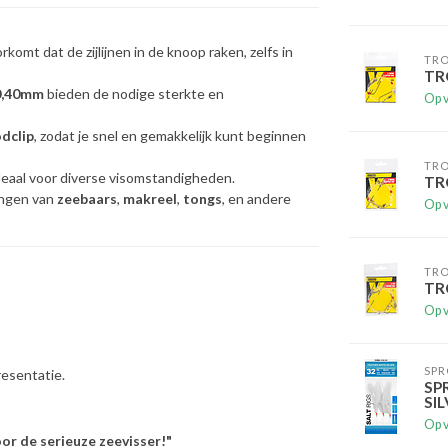
komt dat de zijlijnen in de knoop raken, zelfs in
TR
TR
 0,40mm
bieden de nodige sterkte en
Op 
odclip
, zodat je snel en gemakkelijk kunt beginnen
TR
ideaal voor diverse visomstandigheden.
TR
angen van
zeebaars
,
makreel
,
tongs
, en andere
Op 
TR
TR
Op 
SPR
esentatie.
SP
SI
Op 
oor de serieuze zeevisser!"