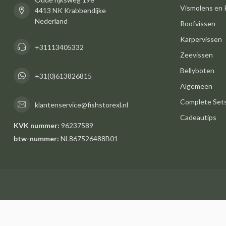
Vismolens en 
4413 NK Krabbendijke
Nederland
Roofvissen
Karpervissen
+31113405332
Zeevissen
Bellyboten
+31(0)613826815
Algemeen
Complete Set
klantenservice@fishstorexl.nl
Cadeautips
KVK nummer:
96237589
btw-nummer:
NL867526488B01