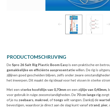
PRODUCTOMSCHRIJVING
De
Spro 26 Salt Rig Plastic Boom Easy
is een praktische en betro
gemakkelijke en efficiënte aaspresentatie
willen. De rig is uitge
zijlijnen goed gescheiden blijven, zelfs onder zware omstandigheden
het inwerpen. Dit maakt de rig ideaal voor het vissen in sterke stro
Met een
sterke hoofdlijn van 0,70mm
en een
zijlijn van 0,40mm
, 
voor gebruik in ruige zeeomstandigheden. De
70 cm lange rig
zorgt 
of je nu
zeebaars
,
makreel
, of
tongs
wilt vangen. Dankzij de
wartel
bevestigen, waardoor je direct aan de slag kunt vanaf
strand
,
pier
,