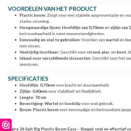
VOORDELEN VAN HET PRODUCT
Plastic boom
: Zorgt voor een stabiele aaspresentatie en voor
sterke stroming.
Hoogwaardige lijnen
:
Hoofdlijn van 0,70mm
en
zijlijn van
betrouwbaarheid in ruwe zeeomstandigheden.
Eenvoudig en snel te gebruiken
: Voorzien van
wartel
en
lo
met vissen.
Veelzijdig inzetbaar
: Geschikt voor
strand
,
pier
, en
boot
, 
Ideaal voor verschillende vissoorten
: Geschikt voor het v
zeevissen.
SPECIFICATIES
Hoofdlijn
:
0,70mm
voor kracht en duurzaamheid.
Zijlijn
:
0,40mm
voor stabiliteit en flexibiliteit.
Lengte
:
70 cm
Bevestiging
:
Wartel
en
loodclip
voor snel gebruik.
Boom
:
Plastic boom
voor eenvoudige en betrouwbare aaspr
"Spro 26 Salt Rig Plastic Boom Easy – Simpel, snel en effectief v