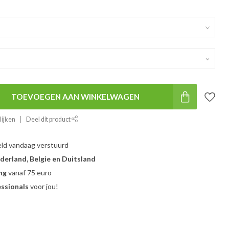
TOEVOEGEN AAN WINKELWAGEN
lijken
Deel dit product
ld vandaag verstuurd
derland, Belgie en Duitsland
ng
vanaf 75 euro
essionals
voor jou!