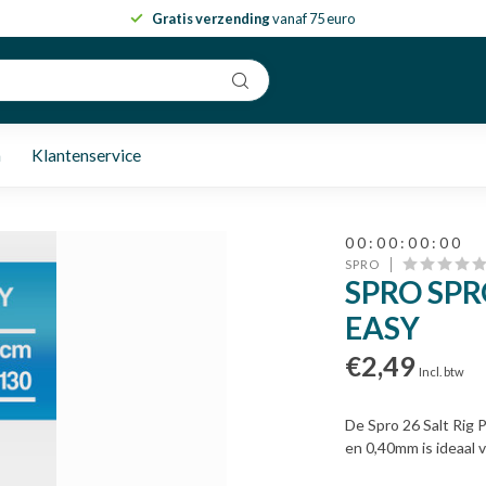
Gratis verzending
vanaf 75 euro
n
Klantenservice
0
0
:
0
0
:
0
0
:
0
0
SPRO
SPRO SPR
EASY
€2,49
Incl. btw
De Spro 26 Salt Rig 
en 0,40mm is ideaal 