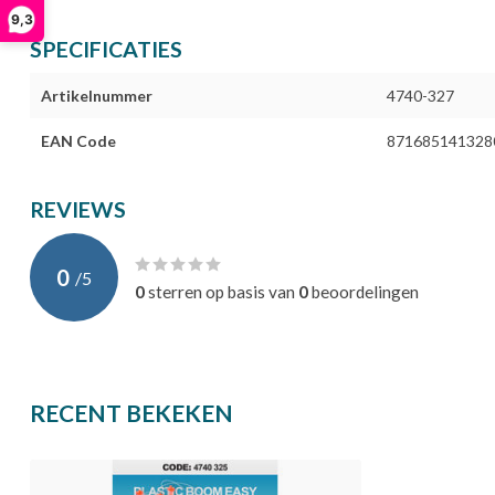
9,3
SPECIFICATIES
Artikelnummer
4740-327
EAN Code
871685141328
REVIEWS
0
/
5
0
sterren op basis van
0
beoordelingen
RECENT BEKEKEN