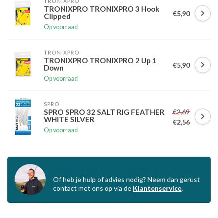
TRONIXPRO
TRONIXPRO TRONIXPRO 3 Hook
€5,90
Clipped
Op voorraad
TRONIXPRO
TRONIXPRO TRONIXPRO 2 Up 1
€5,90
Down
Op voorraad
SPRO
€2,69
SPRO SPRO 32 SALT RIG FEATHER
WHITE SILVER
€2,56
Op voorraad
VRAGEN OVER DIT PRODUCT
Of heb je hulp of advies nodig? Neem dan gerust
contact met ons op via de
Klantenservice
.