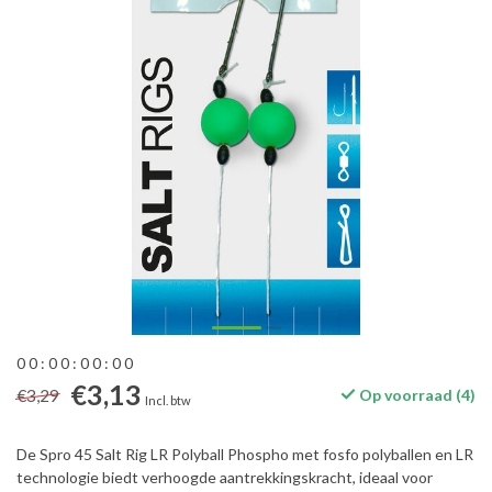
0
0
:
0
0
:
0
0
:
0
0
€3,13
€3,29
Op voorraad (4)
Incl. btw
De Spro 45 Salt Rig LR Polyball Phospho met fosfo polyballen en LR
technologie biedt verhoogde aantrekkingskracht, ideaal voor