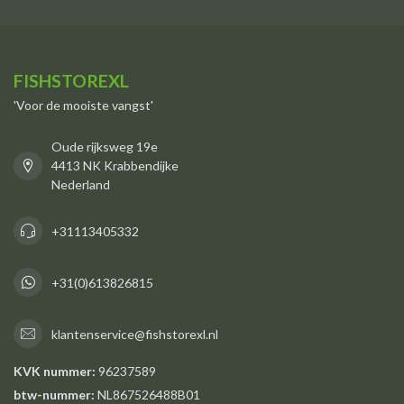
FISHSTOREXL
'Voor de mooiste vangst'
Oude rijksweg 19e
4413 NK Krabbendijke
Nederland
+31113405332
+31(0)613826815
klantenservice@fishstorexl.nl
KVK nummer:
96237589
btw-nummer:
NL867526488B01