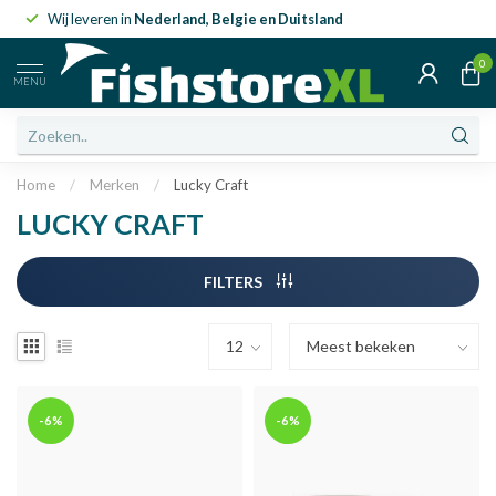
Wij leveren in
Nederland, Belgie en Duitsland
0
MENU
Home
/
Merken
/
Lucky Craft
LUCKY CRAFT
FILTERS
-6%
-6%