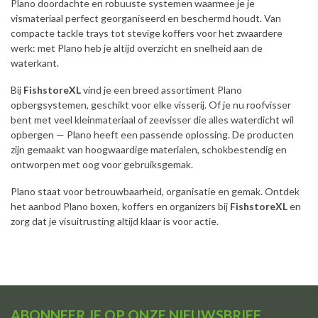
Plano doordachte en robuuste systemen waarmee je je
vismateriaal perfect georganiseerd en beschermd houdt. Van
compacte tackle trays tot stevige koffers voor het zwaardere
werk: met Plano heb je altijd overzicht en snelheid aan de
waterkant.
Bij
FishstoreXL
vind je een breed assortiment Plano
opbergsystemen, geschikt voor elke visserij. Of je nu roofvisser
bent met veel kleinmateriaal of zeevisser die alles waterdicht wil
opbergen — Plano heeft een passende oplossing. De producten
zijn gemaakt van hoogwaardige materialen, schokbestendig en
ontworpen met oog voor gebruiksgemak.
Plano staat voor betrouwbaarheid, organisatie en gemak. Ontdek
het aanbod Plano boxen, koffers en organizers bij
FishstoreXL
en
zorg dat je visuitrusting altijd klaar is voor actie.
ABONNEER JE OP ONZE NIEUWSBRIEF