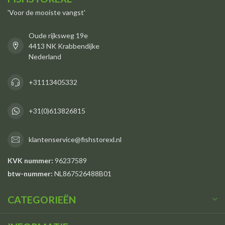
'Voor de mooiste vangst'
Oude rijksweg 19e
4413 NK Krabbendijke
Nederland
+31113405332
+31(0)613826815
klantenservice@fishstorexl.nl
KVK nummer:
96237589
btw-nummer:
NL867526488B01
CATEGORIEËN