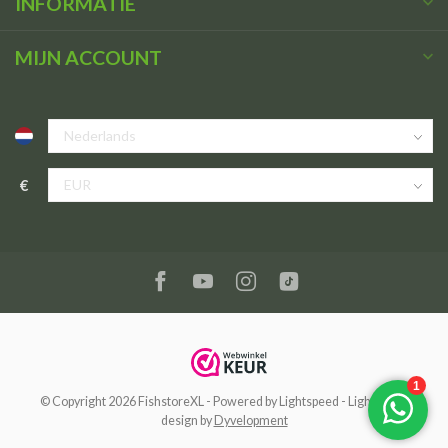
INFORMATIE
MIJN ACCOUNT
€
© Copyright 2026 FishstoreXL
- Powered by
Lightspeed
-
Lightspeed
design
by
Dyvelopment