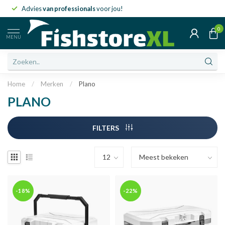
Advies
van professionals
voor jou!
0
MENU
Home
/
Merken
/
Plano
PLANO
FILTERS
-18%
-22%