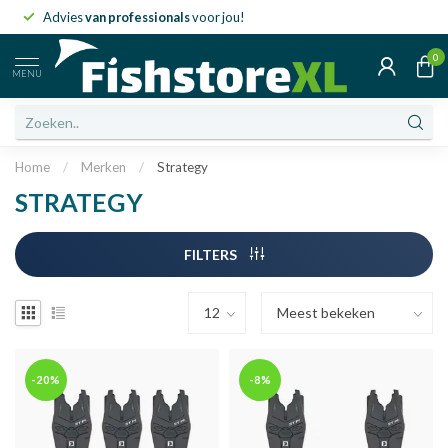
Advies
van professionals
voor jou!
0
MENU
Home
/
Merken
/
Strategy
STRATEGY
FILTERS
-20%
-8%