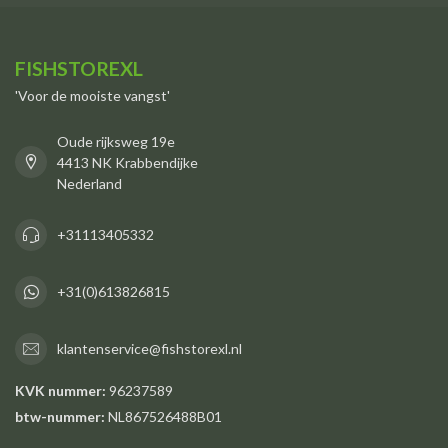
FISHSTOREXL
'Voor de mooiste vangst'
Oude rijksweg 19e
4413 NK Krabbendijke
Nederland
+31113405332
+31(0)613826815
klantenservice@fishstorexl.nl
KVK nummer:
96237589
btw-nummer:
NL867526488B01