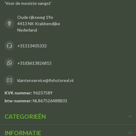
'Voor de mooiste vangst'
Oude rijksweg 19e
4413 NK Krabbendijke
Nederland
+31113405332
+31(0)613826815
klantenservice@fishstorexl.nl
KVK nummer:
96237589
btw-nummer:
NL867526488B01
CATEGORIEËN
INFORMATIE