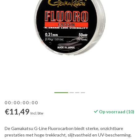
0
0
:
0
0
:
0
0
:
0
0
€11,49
Op voorraad (10)
Incl. btw
De Gamakatsu G-Line Fluorocarbon biedt sterke, onzichtbare
prestaties met hoge trekkracht, slijtvastheid en UV-bescherming.