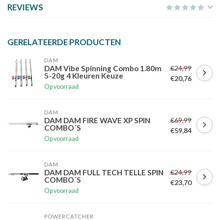
REVIEWS
GERELATEERDE PRODUCTEN
DAM
€24,99
DAM Vibe Spinning Combo 1.80m
5-20g 4 Kleuren Keuze
€20,76
Op voorraad
DAM
€69,99
DAM DAM FIRE WAVE XP SPIN
COMBO´S
€59,84
Op voorraad
DAM
€24,99
DAM DAM FULL TECH TELLE SPIN
COMBO´S
€23,70
Op voorraad
POWERCATCHER