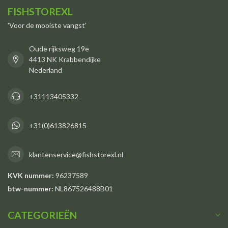
FISHSTOREXL
'Voor de mooiste vangst'
Oude rijksweg 19e
4413 NK Krabbendijke
Nederland
+31113405332
+31(0)613826815
klantenservice@fishstorexl.nl
KVK nummer:
96237589
btw-nummer:
NL867526488B01
CATEGORIEËN