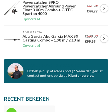
Powercatcher SPRO
€51,94
Powercatcher Allround Power
Float 3.00m Combo + C-TEC
€44,99
Spartan 4000
Op voorraad
ABU GARCIA
€130,00
Abu Garcia Abu Garcia MAX SX
Casting Combo – 1.98 m / 2.13 m
€99,95
Op voorraad
VRAGEN OVER DIT PRODUCT
Of heb je hulp of advies nodig? Neem dan gerust
contact met ons op via de
Klantenservice
.
RECENT BEKEKEN