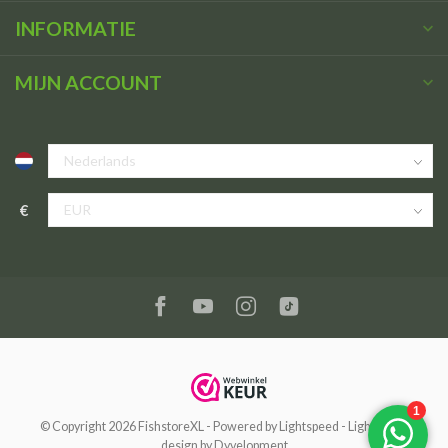
INFORMATIE
MIJN ACCOUNT
€
© Copyright 2026 FishstoreXL
- Powered by
Lightspeed
-
Lightspeed
design
by
Dyvelopment