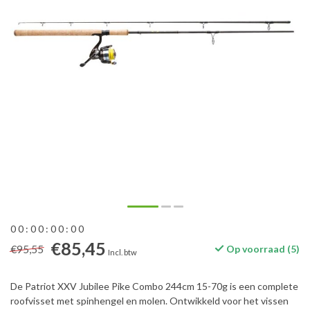
0
0
:
0
0
:
0
0
:
0
0
€85,45
€95,55
Op voorraad (5)
Incl. btw
De Patriot XXV Jubilee Pike Combo 244cm 15-70g is een complete
roofvisset met spinhengel en molen. Ontwikkeld voor het vissen