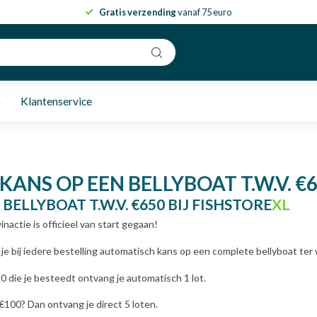
Gratis verzending
vanaf 75 euro
n
Klantenservice
ANS OP EEN BELLYBOAT T.W.V. €
BELLYBOAT T.W.V. €650 BIJ FISHSTORE
XL
nactie is officieel van start gegaan!
je bij iedere bestelling automatisch kans op een complete bellyboat ter
0 die je besteedt ontvang je automatisch 1 lot.
 €100? Dan ontvang je direct 5 loten.