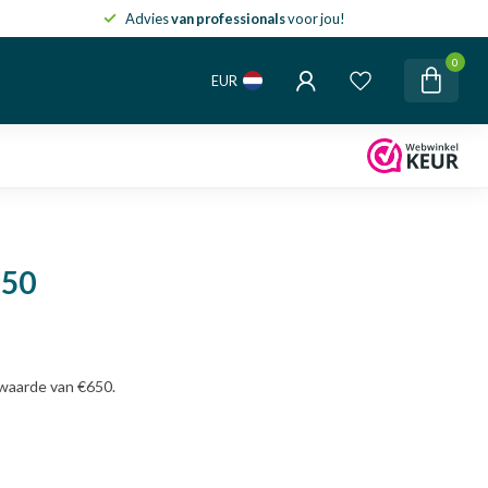
Advies
van professionals
voor jou!
0
EUR
650
 waarde van €650.