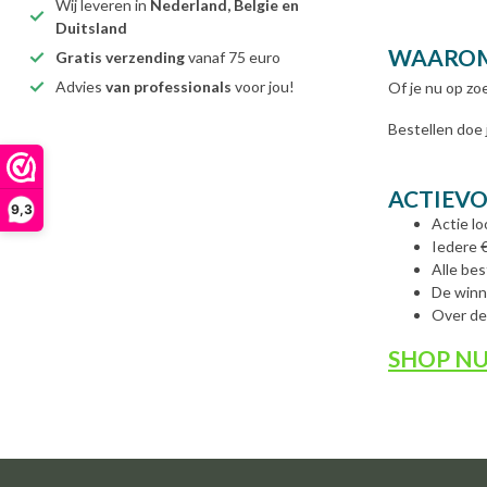
Wij leveren in
Nederland, Belgie en
Duitsland
WAAROM
Gratis verzending
vanaf 75 euro
Advies
van professionals
voor jou!
Of je nu op zoe
Bestellen doe 
ACTIEV
9,3
Actie lo
Iedere €
Alle be
De winn
Over de
SHOP NU