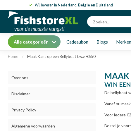
Wij leveren in
Nederland, Belgie en Duitsland
Alle categorieën
Cadeaubon
Blogs
Merke
Home
/
Maak Kans op een Bellyboat t.w.v. €650
MAAK K
Over ons
WIN EEN 
De bellyboat wi
Disclaimer
Vanaf nu maak 
Privacy Policy
Voor iedere €2
Bestel je voor
Algemene voorwaarden