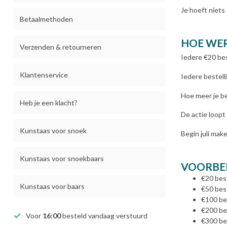
Je hoeft niets
Betaalmethoden
HOE WER
Verzenden & retourneren
Iedere €20 bes
Klantenservice
Iedere bestel
Hoe meer je be
Heb je een klacht?
De actie loopt
Kunstaas voor snoek
Begin juli ma
Kunstaas voor snoekbaars
VOORBE
€20 best
Kunstaas voor baars
€50 best
€100 bes
€200 bes
Voor
16:00
besteld vandaag verstuurd
€300 bes